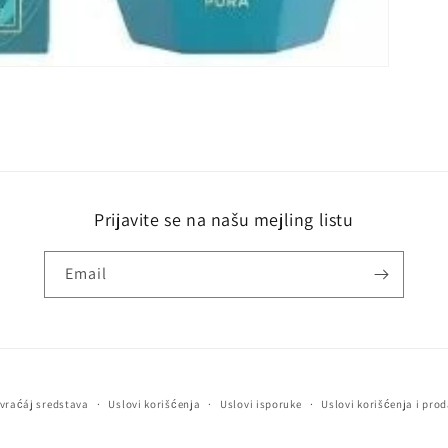
Prijavite se na našu mejling listu
Email
vraćáj sredstava
Uslovi korišćenja
Uslovi isporuke
Uslovi korišćenja i prod