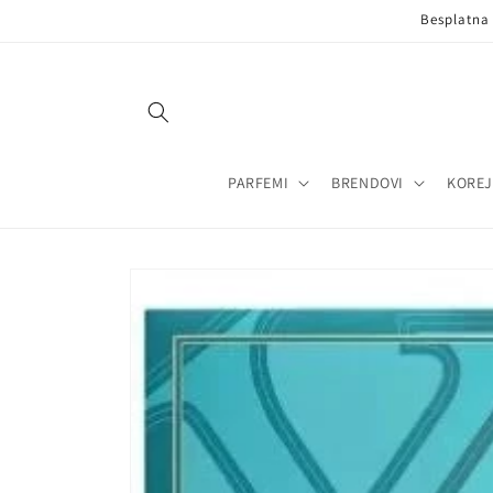
Pređi na
Besplatna
sadržaj
PARFEMI
BRENDOVI
KOREJ
Pređi na
informacije
o
proizvodu