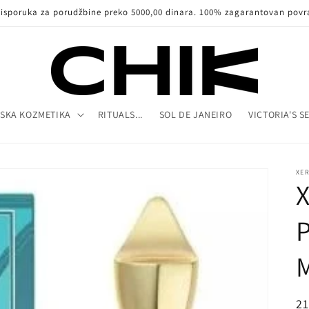
 isporuka za porudžbine preko 5000,00 dinara. 100% zagarantovan povr
SKA KOZMETIKA
RITUALS...
SOL DE JANEIRO
VICTORIA'S S
XE
P
R
21