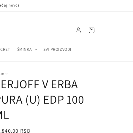
aćaj novca
Log
Korpa
in
ECRET
ŠMINKA
SVI PROIZVODI
RJOFF
XERJOFF V ERBA
URA (U) EDP 100
ML
egularna
,840.00 RSD