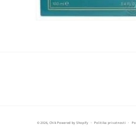
Otvori
medij
1
u
prozoru
© 2026,
Chik
Powered by Shopify
Politika privatnosti
Po