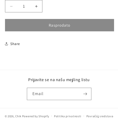
Smanji
Povećaj
količinu
količinu
za
za
MANCERA
MANCERA
Rasprodato
CEDRAT
CEDRAT
BOISE
BOISE
UNISEX
UNISEX
Share
INTENSE
INTENSE
EDP
EDP
120
120
ML
ML
(NEMA
(NEMA
FIZICKI
FIZICKI
Prijavite se na našu mejling listu
BAR
BAR
KOD
KOD
NA
NA
Email
SEBI)
SEBI)
© 2026,
Chik
Powered by Shopify
Politika privatnosti
Povraćáj sredstava