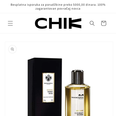
Pređi na
Besplatna isporuka za porudžbine preko 5000,00 dinara. 100%
sadržaj
zagarantovan povraćaj novca
Korpa
Pređi na
informacije
o
proizvodu