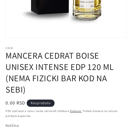
Otvori
medij
1
CHIK
MANCERA CEDRAT BOISE
u
prozoru
UNISEX INTENSE EDP 120 ML
(NEMA FIZICKI BAR KOD NA
SEBI)
Regularna
0.00 RSD
Rasprodato
cena
PDV uračunat u cenu i nema skrivenih troškova
Dostava:
Trošak dostave se računa
prilikom kupovine.
Količina
Količina