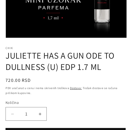
Otvori
medij
1
CHIK
JULIETTE HAS A GUN ODE TO
u
prozoru
DULLNESS (U) EDP 1.7 ML
Regularna
720.00 RSD
cena
PDV uračunat u cenu i nema skrivenih troškova
Dostava:
Trošak dostave se računa
prilikom kupovine.
Količina
Količina
Smanji
Povećaj
količinu
količinu
za
za