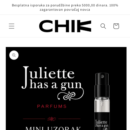
Pređi na
Besplatna isporuka za porudžbine preko 5000,00 dinara. 100%
sadržaj
zagarantovan povraćaj novca
Korpa
Pređi na
informacije
o
proizvodu