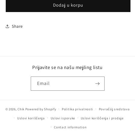
JULIETTE
JULIETTE
Dodaj u korpu
HAS
HAS
A
A
GUN
GUN
Share
ODE
ODE
TO
TO
DULLNESS
DULLNESS
(U)
(U)
EDP
EDP
1.7
1.7
Prijavite se na našu mejling listu
ML
ML
Email
© 2026,
Chik
Powered by Shopify
Politika privatnosti
Povraćáj sredstava
Uslovi korišćenja
Uslovi isporuke
Uslovi korišćenja i prodaje
Contact information