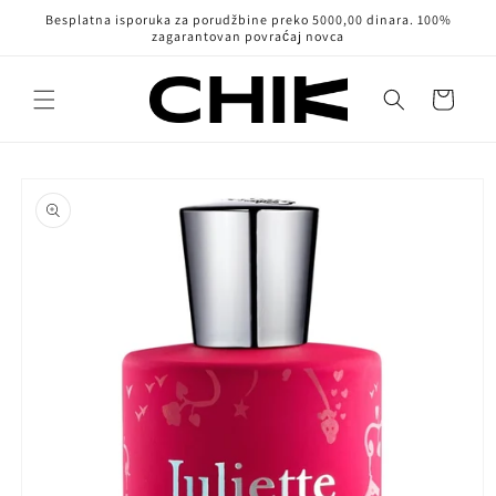
Pređi na
Besplatna isporuka za porudžbine preko 5000,00 dinara. 100%
sadržaj
zagarantovan povraćaj novca
Korpa
Pređi na
informacije
o
proizvodu