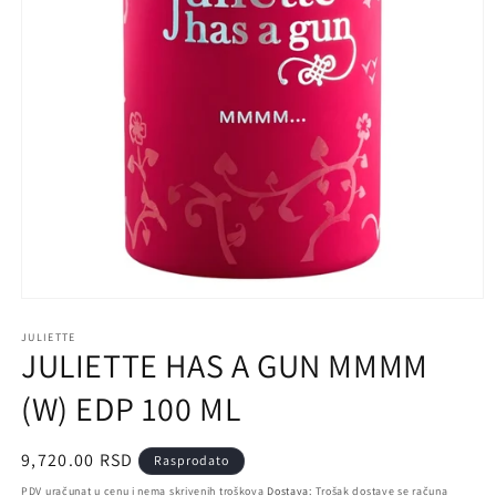
Otvori
medij
1
JULIETTE
JULIETTE HAS A GUN MMMM
u
prozoru
(W) EDP 100 ML
Regularna
9,720.00 RSD
Rasprodato
cena
PDV uračunat u cenu i nema skrivenih troškova
Dostava:
Trošak dostave se računa