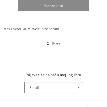
za
za
Max
Max
Rasprodato
Factor
Factor
MF
MF
Miracle
Miracle
Pure
Pure
Max Factor MF Miracle Pure Serum
Serum
Serum
Share
Prijavite se na našu mejling listu
Email