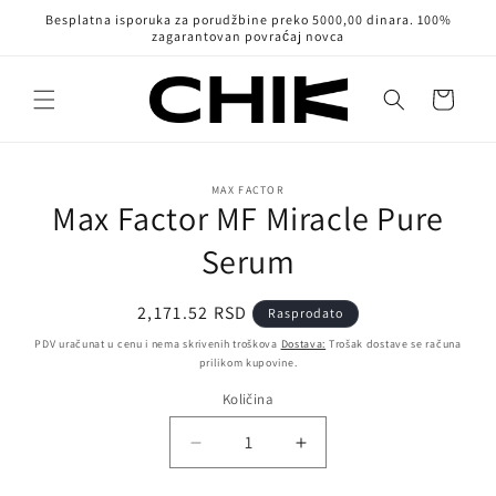
Pređi na
Besplatna isporuka za porudžbine preko 5000,00 dinara. 100%
sadržaj
zagarantovan povraćaj novca
Korpa
Pređi na
informacije
MAX FACTOR
Max Factor MF Miracle Pure
o
proizvodu
Serum
Regularna
2,171.52 RSD
Rasprodato
cena
PDV uračunat u cenu i nema skrivenih troškova
Dostava:
Trošak dostave se računa
prilikom kupovine.
Količina
Količina
Smanji
Povećaj
količinu
količinu