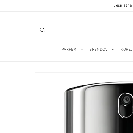
Pređi na
Besplatna
sadržaj
PARFEMI
BRENDOVI
KOREJ
Pređi na
informacije
o
proizvodu