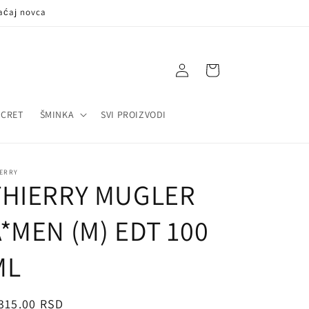
aćaj novca
Log
Korpa
in
ECRET
ŠMINKA
SVI PROIZVODI
IERRY
THIERRY MUGLER
*MEN (M) EDT 100
ML
egularna
315.00 RSD