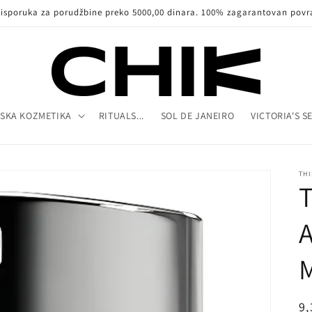
 isporuka za porudžbine preko 5000,00 dinara. 100% zagarantovan povr
SKA KOZMETIKA
RITUALS...
SOL DE JANEIRO
VICTORIA'S S
TH
A
R
9,