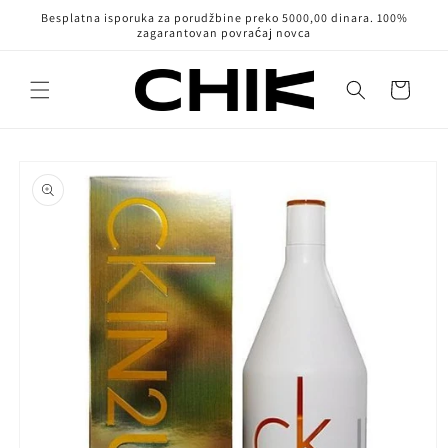
Pređi na
Besplatna isporuka za porudžbine preko 5000,00 dinara. 100%
sadržaj
zagarantovan povraćaj novca
Korpa
Pređi na
informacije
o
proizvodu