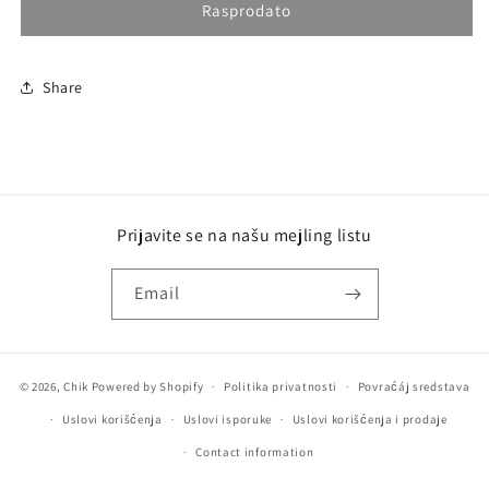
CALVIN
CALVIN
Rasprodato
KLEIN
KLEIN
IN2U
IN2U
HER
HER
Share
(W)
(W)
EDT
EDT
150
150
ML
ML
Prijavite se na našu mejling listu
Email
© 2026,
Chik
Powered by Shopify
Politika privatnosti
Povraćáj sredstava
Uslovi korišćenja
Uslovi isporuke
Uslovi korišćenja i prodaje
Contact information